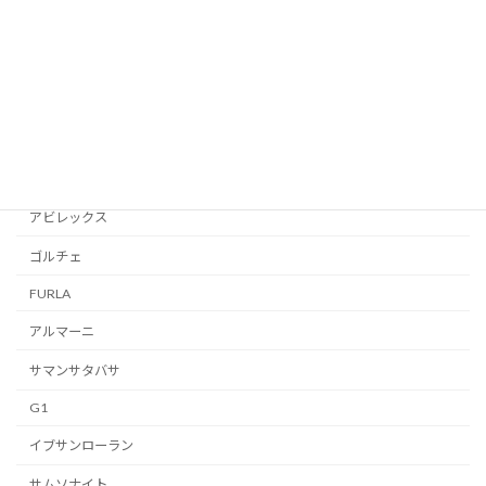
コーチ
DIESEL
WEST RIDE
ゴヤール
D＆G
アビレックス
ゴルチェ
FURLA
アルマーニ
サマンサタバサ
G1
イブサンローラン
サムソナイト