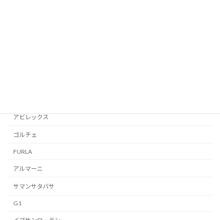
Victorinox
コーチ
DIESEL
WEST RIDE
ゴヤール
D＆G
アビレックス
ゴルチェ
FURLA
アルマーニ
サマンサタバサ
G1