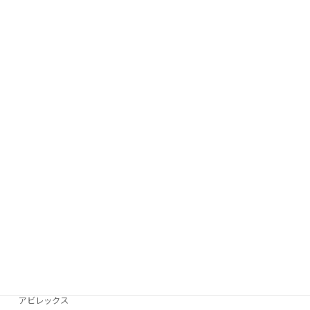
TUMI
グッチ
Brooks
VANSON
ケイトスペード
Bubour
Victorinox
コーチ
DIESEL
WEST RIDE
ゴヤール
D＆G
アビレックス