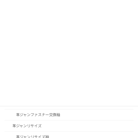
財布金具交換
財布染め修理
財布裂け修理
革ジャン修理
革ジャンリブ交換
革ジャンステッチ修理
革ジャン修理その他
革ジャンファスナー交換
革ジャンファスナー交換YKK
革ジャンファスナー交換TALON
革ジャンファスナー交換袖
革ジャンリサイズ
革ジャンリサイズ袖