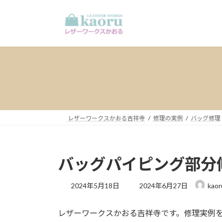
コ
ナ
ン
ビ
テ
ゲ
ン
ー
ツ
シ
へ
ョ
ス
ン
キ
に
ッ
移
プ
動
レザーワークスかおる吉祥寺
修理の実例
バッグ修理
バッグパイピング部分修理
最
2024年5月18日
2024年6月27日
kaor
終
更
レザーワークスかおる吉祥寺です。修理実例
新