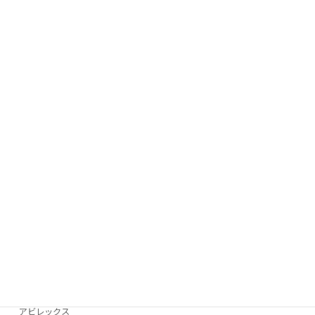
TUMI
グッチ
Brooks
VANSON
ケイトスペード
Bubour
Victorinox
コーチ
DIESEL
WEST RIDE
ゴヤール
D＆G
アビレックス