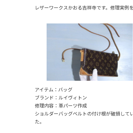
更
レザーワークスかおる吉祥寺です。修理実例
新
日
時
:
アイテム：バッグ
ブランド：ルイヴィトン
修理内容：革パーツ作成
ショルダーバッグベルトの付け根が破損して
た。