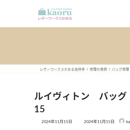
コ
ナ
ン
ビ
テ
ゲ
ン
ー
ツ
シ
へ
ョ
ス
ン
キ
に
ッ
移
プ
動
レザーワークスかおる吉祥寺
修理の実例
バッグ修理
ルイヴィトン バッグ 革
15
最
2024年11月15日
2024年11月15日
k
終