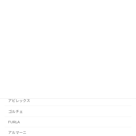
VANSON
ケイトスペード
Bubour
Victorinox
コーチ
DIESEL
WEST RIDE
ゴヤール
D＆G
アビレックス
ゴルチェ
FURLA
アルマーニ