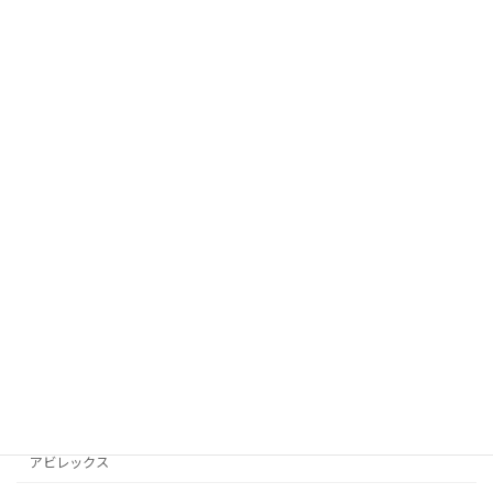
TUMI
グッチ
Brooks
VANSON
ケイトスペード
Bubour
Victorinox
コーチ
DIESEL
WEST RIDE
ゴヤール
D＆G
アビレックス