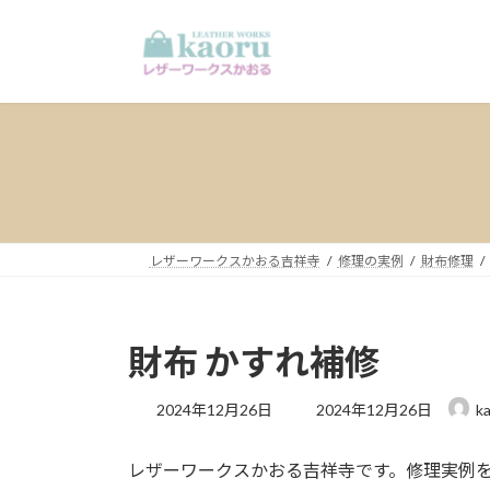
コ
ナ
ン
ビ
テ
ゲ
ン
ー
ツ
シ
へ
ョ
ス
ン
キ
に
ッ
移
プ
動
レザーワークスかおる吉祥寺
修理の実例
財布修理
財布 かすれ補修 20
最
2024年12月26日
2024年12月26日
k
終
更
レザーワークスかおる吉祥寺です。修理実例
新