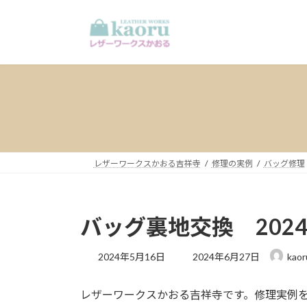
コ
ナ
ン
ビ
テ
ゲ
ン
ー
ツ
シ
へ
ョ
ス
ン
キ
に
ッ
移
プ
動
レザーワークスかおる吉祥寺
修理の実例
バッグ修理
バッグ裏地交換 2024
最
2024年5月16日
2024年6月27日
kaor
終
更
レザーワークスかおる吉祥寺です。修理実例
新