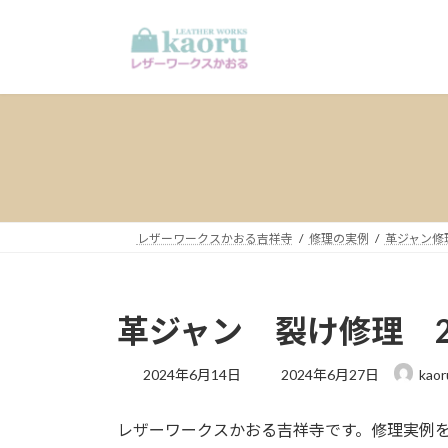
コ
ナ
ン
ビ
テ
ゲ
ン
ー
ツ
シ
へ
ョ
ス
ン
キ
に
ッ
移
プ
動
レザーワークスかおる吉祥寺
修理の実例
革ジャン修
革ジャン 裂け修理 202
最
2024年6月14日
2024年6月27日
kaor
終
更
レザーワークスかおる吉祥寺です。修理実例
新