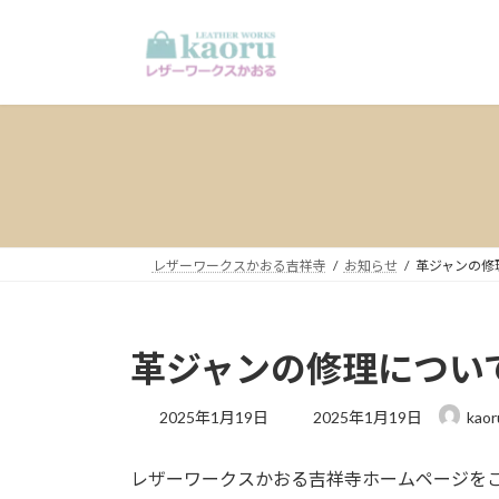
コ
ナ
ン
ビ
テ
ゲ
ン
ー
ツ
シ
へ
ョ
ス
ン
キ
に
ッ
移
プ
動
レザーワークスかおる吉祥寺
お知らせ
革ジャンの修
革ジャンの修理につい
最
2025年1月19日
2025年1月19日
kaor
終
更
レザーワークスかおる吉祥寺ホームページを
新