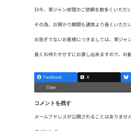
日
時
只今、革ジャン修理のご依頼を数多くいただ
:
その為、お預かり期間も通常より長くいただ
お急ぎでないお客様につきましては、革ジャン
長くお待たせせずにお渡し出来ますので、お
Facebook
X
Copy
コメントを残す
メールアドレスが公開されることはありませ