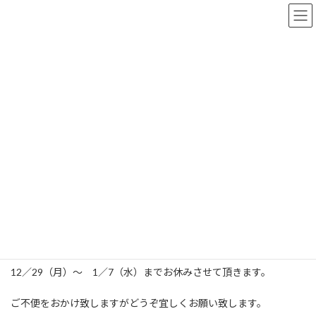
コ
ナ
ン
ビ
テ
ゲ
ン
ー
ツ
シ
へ
ョ
お知らせ
ス
ン
キ
に
ッ
移
プ
動
レザーワークスかおる吉祥寺
お知らせ
冬季休業のお知らせ
冬季休業のお知らせ
最
2025年11月23日
2025年11月23日
kaoru
終
更
＊＊＊ 2025年～2026年 冬季休業 ＊＊＊
新
日
時
12／29（月）～ 1／7（水）までお休みさせて頂きます。
:
ご不便をおかけ致しますがどうぞ宜しくお願い致します。