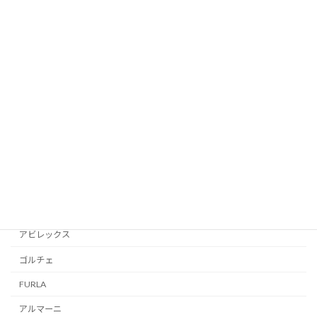
VANSON
ケイトスペード
Bubour
Victorinox
コーチ
DIESEL
WEST RIDE
ゴヤール
D＆G
アビレックス
ゴルチェ
FURLA
アルマーニ