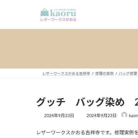
コ
ナ
ン
ビ
テ
ゲ
ン
ー
ツ
シ
へ
ョ
ス
ン
キ
に
ッ
移
プ
動
レザーワークスかおる吉祥寺
修理の実例
バッグ修理
グッチ バッグ染め 202
最
2024年9月23日
2024年9月23日
kaor
終
更
レザーワークスかおる吉祥寺です。修理実例
新